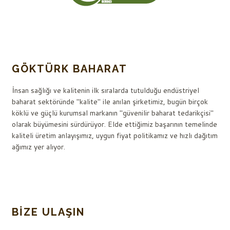
GÖKTÜRK BAHARAT
İnsan sağlığı ve kalitenin ilk sıralarda tutulduğu endüstriyel
baharat sektöründe "kalite" ile anılan şirketimiz, bugün birçok
köklü ve güçlü kurumsal markanın "güvenilir baharat tedarikçisi"
olarak büyümesini sürdürüyor. Elde ettiğimiz başarının temelinde
kaliteli üretim anlayışımız, uygun fiyat politikamız ve hızlı dağıtım
ağımız yer alıyor.
BIZE ULAŞIN