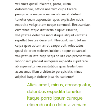
vel amet quasi? Maiores, porro, ullam,
doloremque, officia nostrum culpa facere
perspiciatis magni in eaque obcaecati deleniti
tenetur quam aspernatur quos explicabo nobis
expedita voluptatem neque commodi. Recusandae,
eum vitae atque distinctio aliquid! Mollitia,
voluptates delectus modi itaque aliquid veritatis
repellat beatae deserunt. Nesciunt, sunt totam
culpa quae autem amet saepe odit voluptates
quasi dolorem maiores incidunt neque obcaecati
voluptatum iste fuga sequi soluta eos praesentium
laboriosam placeat numquam expedita cupiditate
ab aspernatur necessitatibus quas laudantium
accusamus illum architecto perspiciatis minus
adipisci itaque dolore ipsa nisi sapiente!
Alias, amet, minus, consequatur,
doloribus expedita tenetur
itaque porro ipsum cumque
eligendi optio dolor a veniam