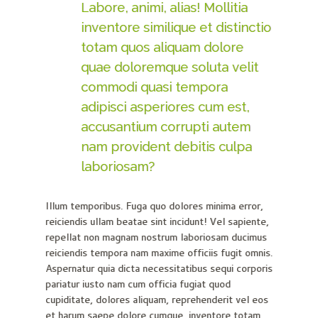
Labore, animi, alias! Mollitia
inventore similique et distinctio
totam quos aliquam dolore
quae doloremque soluta velit
commodi quasi tempora
adipisci asperiores cum est,
accusantium corrupti autem
nam provident debitis culpa
laboriosam?
Illum temporibus. Fuga quo dolores minima error,
reiciendis ullam beatae sint incidunt! Vel sapiente,
repellat non magnam nostrum laboriosam ducimus
reiciendis tempora nam maxime officiis fugit omnis.
Aspernatur quia dicta necessitatibus sequi corporis
pariatur iusto nam cum officia fugiat quod
cupiditate, dolores aliquam, reprehenderit vel eos
et harum saepe dolore cumque, inventore totam