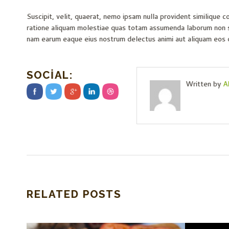
Suscipit, velit, quaerat, nemo ipsam nulla provident similique co
ratione aliquam molestiae quas totam assumenda laborum non sit 
nam earum eaque eius nostrum delectus animi aut aliquam eos d
SOCIAL:
Written by
A
RELATED POSTS