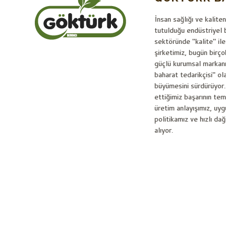
İnsan sağlığı ve kaliten
tutulduğu endüstriyel 
sektöründe "kalite" ile
şirketimiz, bugün birço
güçlü kurumsal markanı
baharat tedarikçisi" ol
büyümesini sürdürüyor.
ettiğimiz başarının tem
üretim anlayışımız, uyg
politikamız ve hızlı da
alıyor.