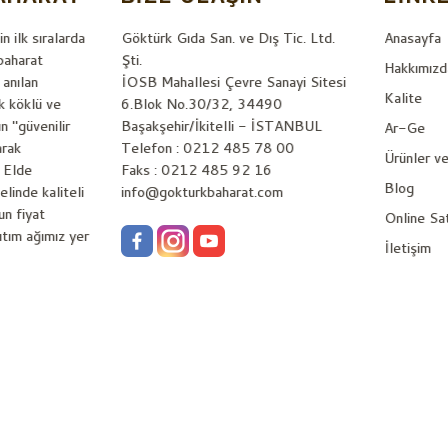
in ilk sıralarda
Göktürk Gıda San. ve Dış Tic. Ltd.
Anasayfa
baharat
Şti.
Hakkımızd
 anılan
İOSB Mahallesi Çevre Sanayi Sitesi
Kalite
k köklü ve
6.Blok No.30/32, 34490
n "güvenilir
Başakşehir/İkitelli - İSTANBUL
Ar-Ge
arak
Telefon : 0212 485 78 00
Ürünler v
 Elde
Faks : 0212 485 92 16
Blog
elinde kaliteli
info@gokturkbaharat.com
un fiyat
Online Sa
ğıtım ağımız yer
İletişim