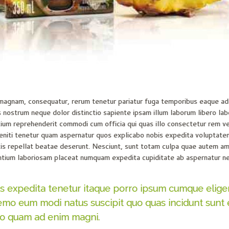
, magnam, consequatur, rerum tenetur pariatur fuga temporibus eaque ad
nostrum neque dolor distinctio sapiente ipsam illum laborum libero lab
ntium reprehenderit commodi cum officia qui quas illo consectetur rem v
leniti tenetur quam aspernatur quos explicabo nobis expedita voluptat
itatis repellat beatae deserunt. Nesciunt, sunt totam culpa quae autem 
ntium laboriosam placeat numquam expedita cupiditate ab aspernatur ne
us expedita tenetur itaque porro ipsum cumque elige
emo eum modi natus suscipit quo quas incidunt sunt e
io quam ad enim magni.