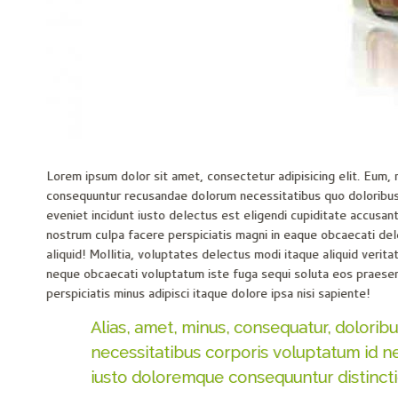
Lorem ipsum dolor sit amet, consectetur adipisicing elit. Eum
consequuntur recusandae dolorum necessitatibus quo doloribus 
eveniet incidunt iusto delectus est eligendi cupiditate accusa
nostrum culpa facere perspiciatis magni in eaque obcaecati de
aliquid! Mollitia, voluptates delectus modi itaque aliquid ver
neque obcaecati voluptatum iste fuga sequi soluta eos praese
perspiciatis minus adipisci itaque dolore ipsa nisi sapiente!
Alias, amet, minus, consequatur, dolorib
necessitatibus corporis voluptatum id n
iusto doloremque consequuntur distinct