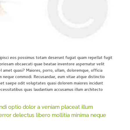
ipisci eos possimus totam deserunt fugiat quam repellat fugit
oriosam obcaecati quae beatae inventore aspernatur velit
el amet quasi? Maiores, porro, ullam, doloremque, officia
em neque commodi. Recusandae, eum vitae atque distinctio
amet saepe odit voluptates quasi dolorem maiores incidunt
cessitatibus quas laudantium accusamus illum architecto
ndi optio dolor a veniam placeat illum
rror delectus libero mollitia minima neque