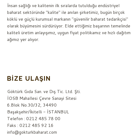
İnsan sağlığı ve kalitenin ilk sıralarda tutulduğu endüstriyel
baharat sektöründe "kalite" ile anılan şirketimiz, bugün birçok
köklü ve güçlü kurumsal markanın "güvenilir baharat tedarikçisi"
olarak büyümesini sürdürüyor. Elde ettiğimiz başarının temelinde
kaliteli üretim anlayışımız, uygun fiyat politikamız ve hızlı dağıtım
ağımız yer alıyor.
BIZE ULAŞIN
Göktürk Gıda San. ve Dış Tic. Ltd. Şti.
İOSB Mahallesi Çevre Sanayi Sitesi
6.Blok No.30/32, 34490
Başakşehir/İkitelli - İSTANBUL
Telefon : 0212 485 78 00
Faks : 0212 485 92 16
info@gokturkbaharat.com