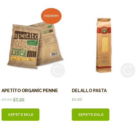
İNDIRIM!
APETITO ORGANIC PENNE
DELALLO PASTA
£
9.00
£
7.20
£
3.65
SEPETE EKLE
SEPETE EKLE