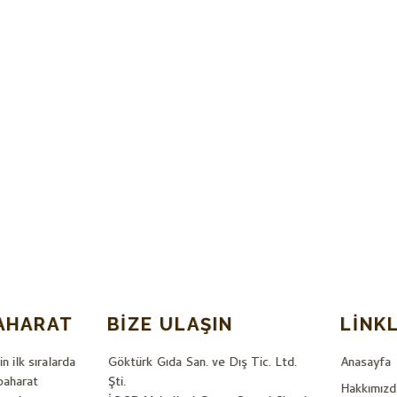
AHARAT
BIZE ULAŞIN
LINK
in ilk sıralarda
Göktürk Gıda San. ve Dış Tic. Ltd.
Anasayfa
baharat
Şti.
Hakkımızd