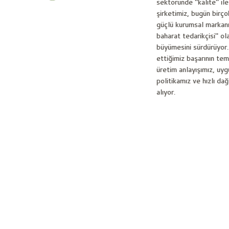
sektöründe "kalite" ile
şirketimiz, bugün birço
güçlü kurumsal markanı
baharat tedarikçisi" ol
büyümesini sürdürüyor.
ettiğimiz başarının tem
üretim anlayışımız, uyg
politikamız ve hızlı da
alıyor.