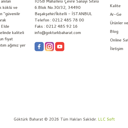
 anılan
İOSB Mahallesi Çevre Sanayi Sitesi
Kalite
k köklü ve
6.Blok No.30/32, 34490
n "güvenilir
Başakşehir/İkitelli - İSTANBUL
Ar-Ge
arak
Telefon : 0212 485 78 00
Ürünler v
 Elde
Faks : 0212 485 92 16
Blog
elinde kaliteli
info@gokturkbaharat.com
un fiyat
Online Sa
ğıtım ağımız yer
İletişim
Göktürk Baharat © 2026 Tüm Hakları Saklıdır.
LLC Soft