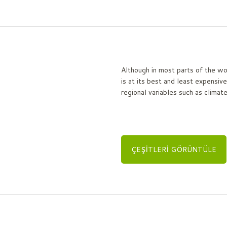
Although in most parts of the w
is at its best and least expensi
regional variables such as climat
ÇEŞITLERI GÖRÜNTÜLE