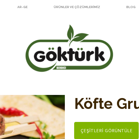
AR-GE
ÜRÜNLER VE ÇÖZÜMLERIMIZ
BLOG
Köfte Gr
ÇEŞITLERI GÖRÜNTÜLE