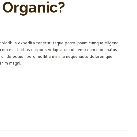
 Organic?
 doloribus expedita tenetur itaque porro ipsum cumque eligendi
um necessitatibus corporis voluptatum id nemo eum modi natus
rror delectus libero mollitia minima neque iusto doloremque
enim magni.