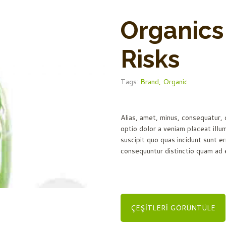
Organics
Risks
Tags:
Brand,
Organic
Alias, amet, minus, consequatur,
optio dolor a veniam placeat ill
suscipit quo quas incidunt sunt e
consequuntur distinctio quam ad 
ÇEŞITLERI GÖRÜNTÜLE