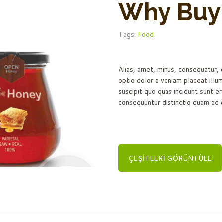
Why Buy
Tags:
Food
Alias, amet, minus, consequatur,
optio dolor a veniam placeat ill
suscipit quo quas incidunt sunt e
consequuntur distinctio quam ad 
ÇEŞITLERI GÖRÜNTÜLE