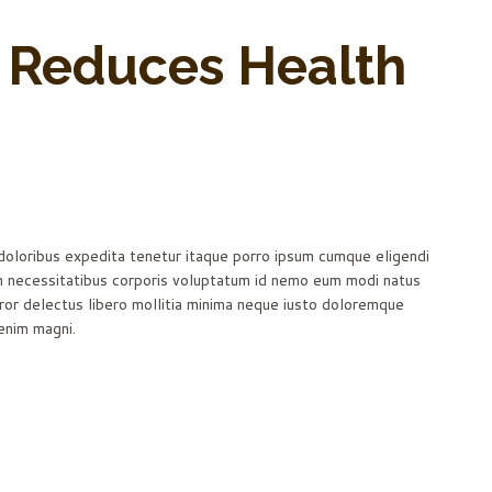
 Reduces Health
 doloribus expedita tenetur itaque porro ipsum cumque eligendi
um necessitatibus corporis voluptatum id nemo eum modi natus
rror delectus libero mollitia minima neque iusto doloremque
enim magni.